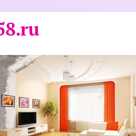
58.ru