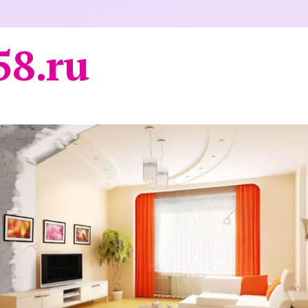
58.ru