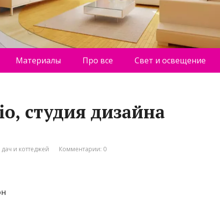
Материалы
Про все
Свет и освещение
dio, студия дизайна
 дач и коттеджей
Комментарии: 0
он