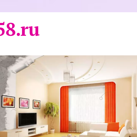
58.ru