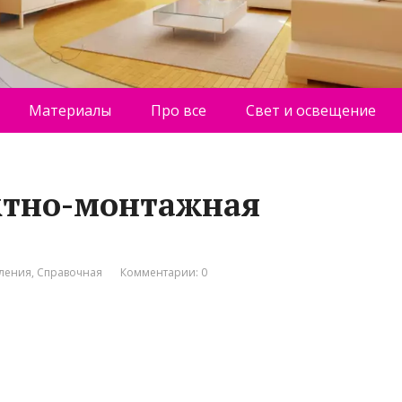
Материалы
Про все
Свет и освещение
ктно-монтажная
пления
,
Справочная
Комментарии: 0