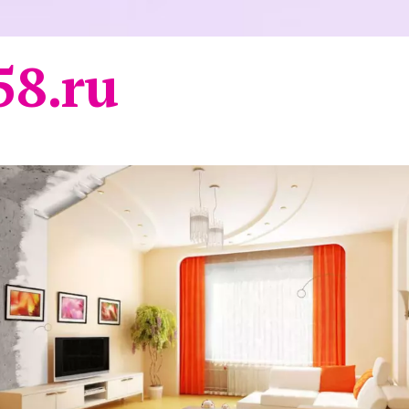
58.ru