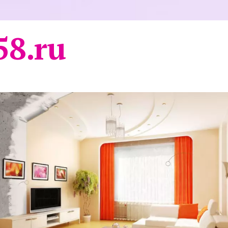
58.ru