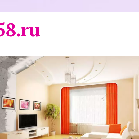
58.ru