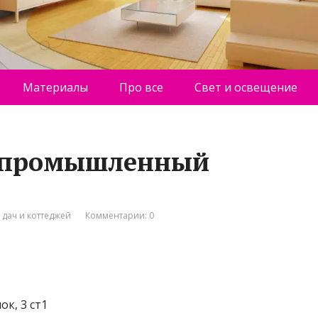
Материалы
Про все
Свет и освещение
опромышленный
 дач и коттеджей
Комментарии: 0
ок, 3 ст1