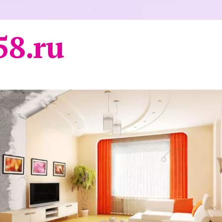
58.ru