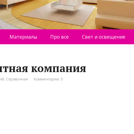
Материалы
Про все
Свет и освещение
онтная компания
ний
,
Справочная
Комментарии: 0