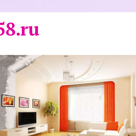
58.ru